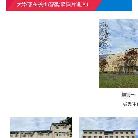
大學部在校生(請點擊圖片進入)
擷雲一、
擷雲莊 D