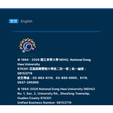
繁體
English
© 1994 -
2026
國立東華大學 NDHU, National Dong
Hwa University
974301 花蓮縣壽豐鄉大學路二段一號｜統一編號：
08153719
校安專線：03-863-6119、03-890-6995、6119、
0937-295995
© 1994-
2026
National Dong Hwa University (NDHU)
No. 1, Sec. 2, University Rd., Shoufeng Township,
Hualien County 974301
Unified Business Number: 08153719
Campus Security Hotline: 03-863-6119, 03-890-
6995, 6119, 0937295995