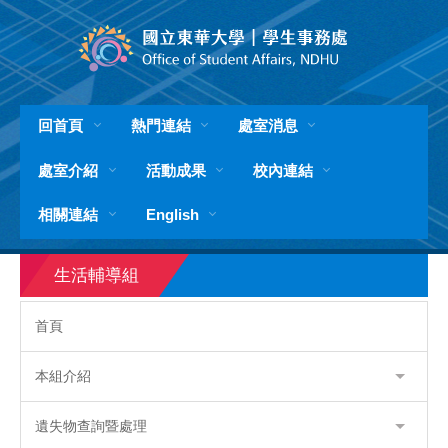
跳
到
主
要
內
容
回首頁
熱門連結
處室消息
區
處室介紹
活動成果
校內連結
相關連結
English
生活輔導組
首頁
本組介紹
遺失物查詢暨處理