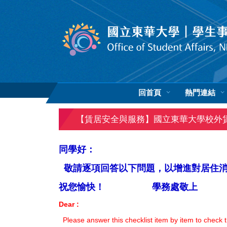
跳
到
主
要
內
容
區
回首頁
熱門連結
【賃居安全與服務】國立東華大學校外
同學好：
敬請逐項回答以下
問題，以增進對
居住
祝您愉快！
學務處敬上
Dear :
Please answer this checklist item by item to check th