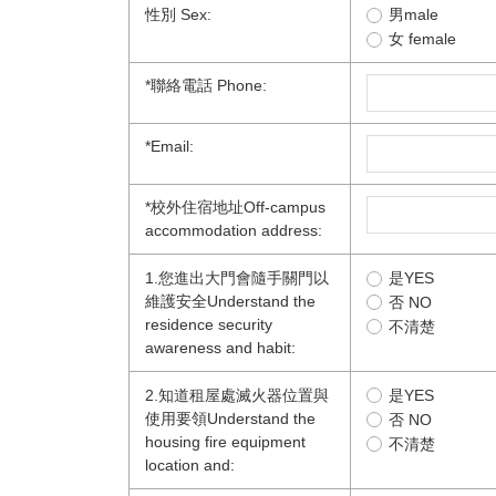
性別 Sex:
男male
女 female
*
聯絡電話 Phone:
*
Email:
*
校外住宿地址Off-campus
accommodation address:
1.您進出大門會隨手關門以
是YES
維護安全Understand the
否 NO
residence security
不清楚
awareness and habit:
2.知道租屋處滅火器位置與
是YES
使用要領Understand the
否 NO
housing fire equipment
不清楚
location and: