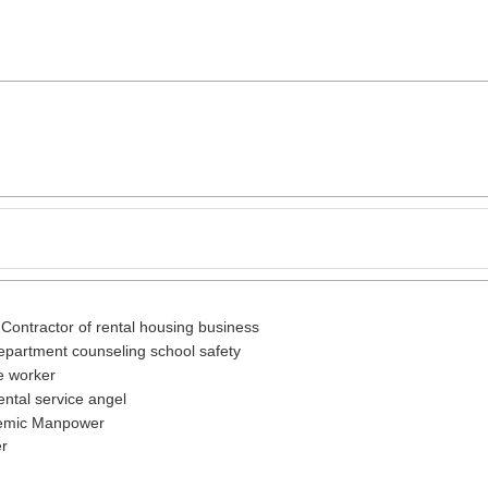
actor of rental housing business
ment counseling school safety
worker
l service angel
ic Manpower
r