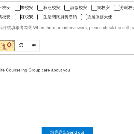
王校安
朱校安
秋燕校安
詩啟校安
劉校安
芳輔校
葉校安
莊校安
生活關懷員黃漢穎
賃居服務天使
勾選 When there are interviewers, please check the self-eva
 Life Counseling Group care about you
填完送出Send out