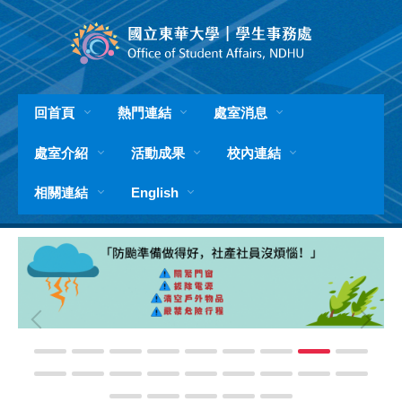
跳
到
主
要
內
容
回首頁
熱門連結
處室消息
區
處室介紹
活動成果
校內連結
相關連結
English