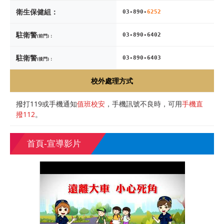
衛生保健組：
03-890-
6252
駐衛警
03-890-6402
(前門)：
駐衛警
03-890-6403
(後門)：
校外處理方式
撥打119或手機通知
值班校安
，手機訊號不良時，可用
手機直
撥112
。
首頁-宣導影片