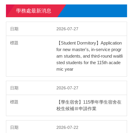
學務處最新消息
2026-07-27
【Student Dormitory】Application
for new master's, in-service progr
am students, and third-round waitli
sted students for the 115th acade
mic year
2026-07-27
【學生宿舍】115學年學生宿舍在
校生候補Ⅲ申請作業
2026-07-22