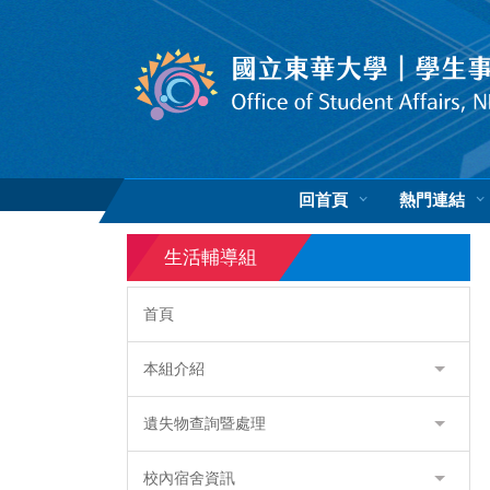
跳
到
主
要
內
容
區
回首頁
熱門連結
生活輔導組
首頁
本組介紹
遺失物查詢暨處理
校內宿舍資訊