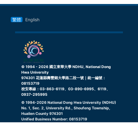
繁體
English
© 1994 -
2026
國立東華大學 NDHU, National Dong
Hwa University
974301 花蓮縣壽豐鄉大學路二段一號｜統一編號：
08153719
校安專線：03-863-6119、03-890-6995、6119、
0937-295995
© 1994-
2026
National Dong Hwa University (NDHU)
No. 1, Sec. 2, University Rd., Shoufeng Township,
Hualien County 974301
Unified Business Number: 08153719
Campus Security Hotline: 03-863-6119, 03-890-
6995, 6119, 0937295995