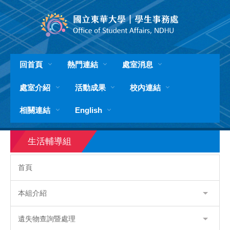
跳
到
主
要
內
容
回首頁
熱門連結
處室消息
區
處室介紹
活動成果
校內連結
相關連結
English
生活輔導組
首頁
本組介紹
遺失物查詢暨處理