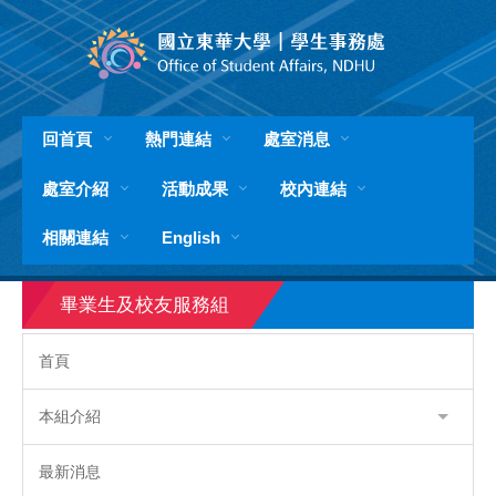
跳
到
主
要
內
容
回首頁
熱門連結
處室消息
區
處室介紹
活動成果
校內連結
相關連結
English
畢業生及校友服務組
首頁
本組介紹
最新消息