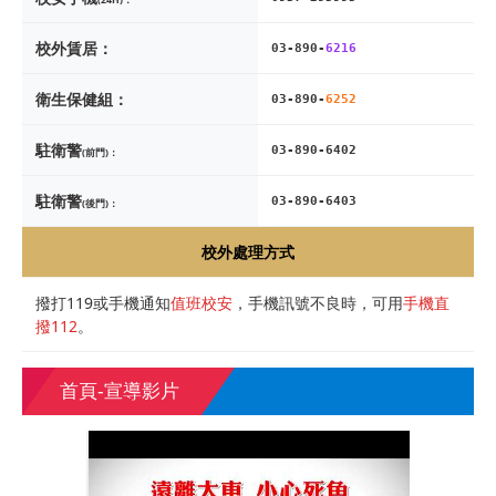
校外賃居：
03-890-
6216
衛生保健組：
03-890-
6252
駐衛警
03-890-6402
(前門)：
駐衛警
03-890-6403
(後門)：
校外處理方式
撥打119或手機通知
值班校安
，手機訊號不良時，可用
手機直
撥112
。
首頁-宣導影片