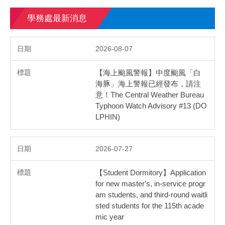
學務處最新消息
2026-08-07
【海上颱風警報】中度颱風「白
海豚」海上警報已經發布，請注
意！The Central Weather Bureau
Typhoon Watch Advisory #13 (DO
LPHIN)
2026-07-27
【Student Dormitory】Application
for new master's, in-service progr
am students, and third-round waitli
sted students for the 115th acade
mic year