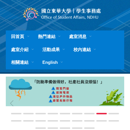
跳
到
主
要
內
容
回首頁
熱門連結
處室消息
區
處室介紹
活動成果
校內連結
相關連結
English