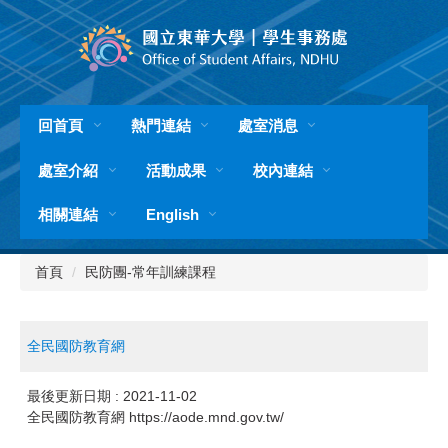
跳
到
主
要
內
容
回首頁
熱門連結
處室消息
區
處室介紹
活動成果
校內連結
相關連結
English
首頁
民防團-常年訓練課程
全民國防教育網
最後更新日期 :
2021-11-02
全民國防教育網
https://aode.mnd.gov.tw/