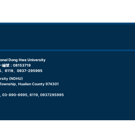
l Dong Hwa University
編號：08153719
5、6119、0937-295995
rsity (NDHU)
g Township, Hualien County 974301
9, 03-890-6995, 6119, 0937295995