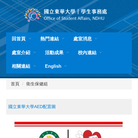
跳
到
主
要
內
容
回首頁
熱門連結
處室消息
區
處室介紹
活動成果
校內連結
相關連結
English
首頁
衛生保健組
國立東華大學AED配置圖